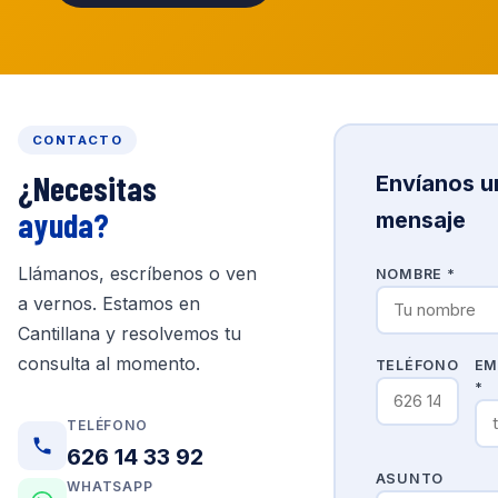
CONTACTO
¿Necesitas
Envíanos u
ayuda?
mensaje
Llámanos, escríbenos o ven
NOMBRE *
a vernos. Estamos en
Cantillana y resolvemos tu
consulta al momento.
TELÉFONO
EM
*
TELÉFONO
626 14 33 92
ASUNTO
WHATSAPP