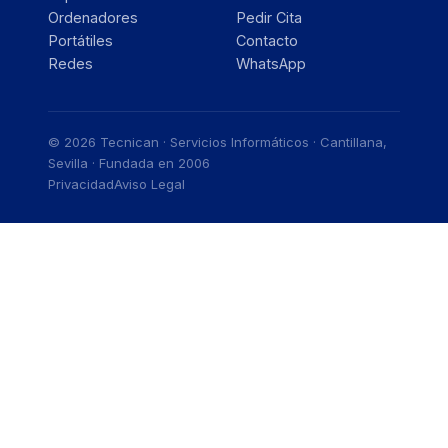
Ordenadores
Pedir Cita
Portátiles
Contacto
Redes
WhatsApp
© 2026 Tecnican · Servicios Informáticos · Cantillana,
Sevilla · Fundada en 2006
Privacidad
Aviso Legal