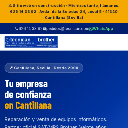
⚠️ Sitio web en construcción · Mientras tanto, llámanos:
626 14 33 92 · Avda. de la Soledad 24, Local 5 · 41320
Cantillana (Sevilla)
626 14 33 92
pedidos@tecnican.com
WhatsApp
📍 Cantillana, Sevilla · Desde 2006
Tu empresa
de confianza
en Cantillana
Reparación y venta de equipos informáticos.
Partner oficial SAT/MPS Brother. Veinte años